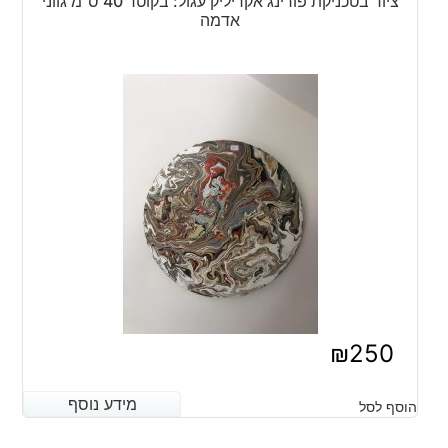
ציור בטכניקת פורינג אקריליק עגול: בקוטר 40 ס"מ גווני
אדמה
₪
250
מידע נוסף
מידע נוסף
הוסף לסל