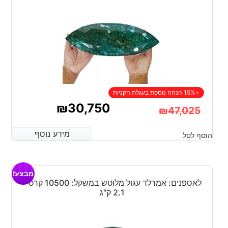
+15% הנחה נוספת בעגלת הקניות
₪
30,750
₪
47,025
המחיר
המחיר
מידע נוסף
מידע נוסף
הוסף לסל
הנוכחי
המקורי
היה:
הוא:
מבצע!
₪47,025.
₪30,750.
לאספנים: אמרלד עגול מלוטש במשקל: 10500 קרט –
2.1 ק"ג