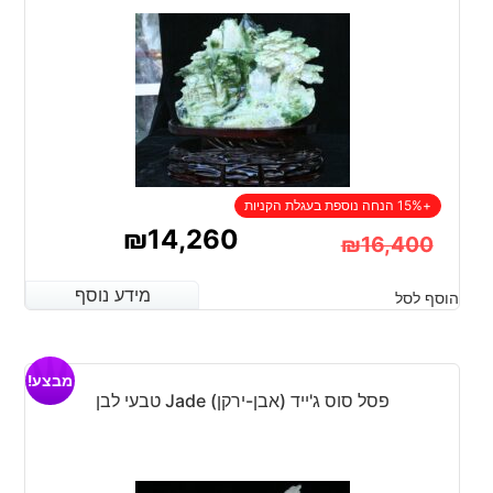
+15% הנחה נוספת בעגלת הקניות
₪
14,260
₪
16,400
המחיר
המחיר
מידע נוסף
מידע נוסף
הוסף לסל
הנוכחי
המקורי
היה:
הוא:
מבצע!
₪16,400.
₪14,260.
פסל סוס ג'ייד (אבן-ירקן) Jade טבעי לבן