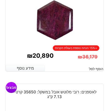
+15% הנחה נוספת בעגלת הקניות
₪
20,890
₪
36,179
המחיר
המחיר
מידע נוסף
מידע נוסף
הוסף לסל
הנוכחי
המקורי
היה:
הוא:
מבצע!
₪20,890.
₪36,179.
לאספנים: רובי מלוטש אובל במשקל: 35650 קרט –
7.13 ק"ג