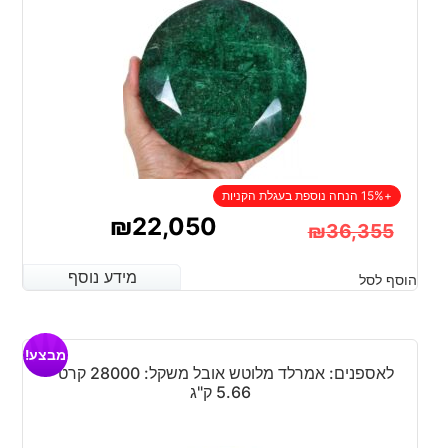
+15% הנחה נוספת בעגלת הקניות
₪
22,050
₪
36,355
המחיר
המחיר
מידע נוסף
מידע נוסף
הוסף לסל
הנוכחי
המקורי
היה:
הוא:
מבצע!
₪36,355.
₪22,050.
לאספנים: אמרלד מלוטש אובל משקל: 28000 קרט –
5.66 ק"ג