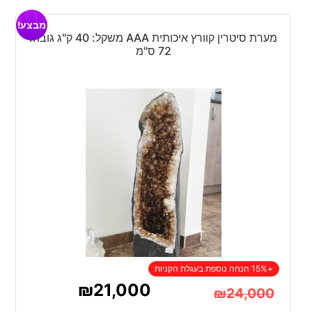
מבצע!
מערת סיטרין קוורץ איכותית AAA משקל: 40 ק"ג גובה:
72 ס"מ
+15% הנחה נוספת בעגלת הקניות
₪
21,000
₪
24,000