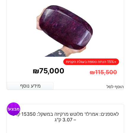
+15% הנחה נוספת בעגלת הקניות
₪
75,000
₪
115,500
המחיר
המחיר
מידע נוסף
מידע נוסף
הוסף לסל
הנוכחי
המקורי
היה:
הוא:
מבצע!
₪115,500.
₪75,000.
לאספנים: אמרלד מלוטש מרקיזה במשקל: 15350 קרט
– 3.07 ק"ג