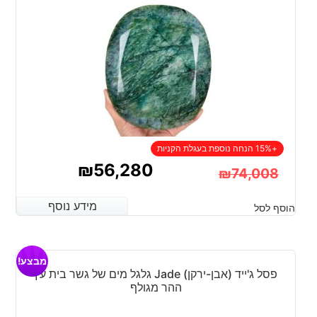
+15% הנחה נוספת בעגלת הקניות
₪
56,280
₪
74,008
המחיר
המחיר
מידע נוסף
מידע נוסף
הוסף לסל
הנוכחי
המקורי
היה:
הוא:
מבצע!
₪56,280.
₪74,008.
פסל ג'ייד (אבן-ירקן) Jade גלגל מים של גשר בית עץ
ההר מגולף