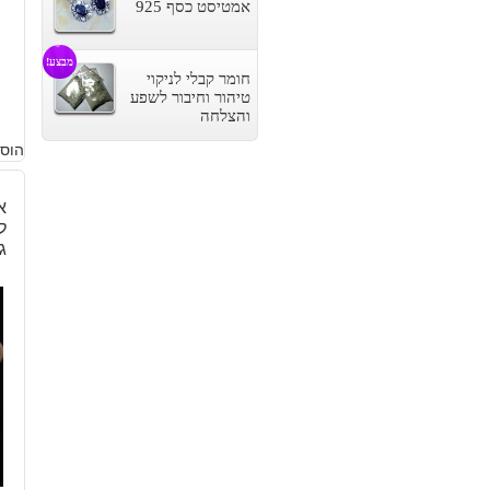
אמטיסט כסף 925
מבצע!
חומר קבלי לניקוי
טיהור וחיבור לשפע
והצלחה
הוסף
א
ג