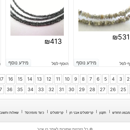
₪
531
₪
413
מידע נוסף
מידע נוסף
מידע נוסף
מידע נוסף
 לסל
הוסף לסל
ה
17
16
15
14
13
12
11
10
9
8
7
6
5
4
3
2
7
36
35
34
33
32
31
30
29
28
27
26
25
מבצע החודש
תקנון
קריסטלים אבני חן
קריסטלים
כיצד מזמינים?
שאלות ותשובו
© כל הזכויות שמורות לאתר ניו אייג'