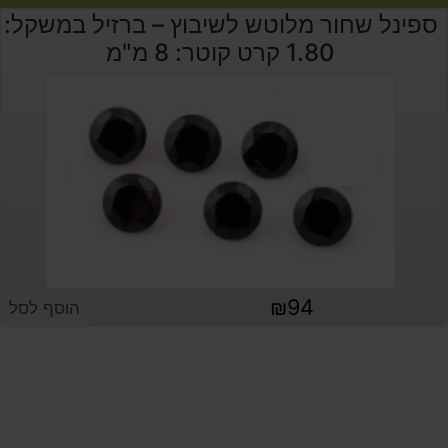
ספינל שחור מלוטש לשיבוץ – ברזיל במשקל:
1.80 קרט קוטר: 8 מ"מ
₪
184
₪
174
₪
94
הוסף לסל
₪
55
₪
158
המחיר
המחיר
₪
35
₪
30
₪
₪
₪
190
160
4
המקורי
הנוכחי
₪
40
₪
₪
₪
₪
₪
₪
540
490
354
160
150
37