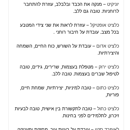
יוניקיט
– מנקה את הכבד ובלבלב, עוזרת להתחבר
לרוחניות. טובה גם ללב.
כלציט אופטיקל
– עוזרת לראות את שני צידי המטבע
בכל מצב. עובדת על חיבור רוחני .
כלציט אדום
– עובדת על השורש, כוח החיים, השמחה
והיצירתיות.
כלציט ירוק
– מטפלת בעצמות, שרירים, גידים, טובה
לטיפול שברים בעצמות. טובה ללב.
כלציט כתום
– טובה למיניות, יצירתיות, שמחת חיים,
פוריות,
כלציט כחול
– טובה לתקשורת בין אישית, טובה לבעיות
זיכרון, לתלמידים לפני בחינות.
לאופרד סקין
– עובדת על בעיות עור, מחזקת ומעניקה