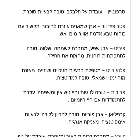
סרפנטיין – עובדת על הלבלב, טובה לבעיות סוכרת.
פטרופיד ווד
– אבן שמאנים.עוזרת לחיבור ותקשור עם
כוחות טבע אדמה אוויר מים ואש.
פיריט
– אבן שפע, מחברת לשמחה ושלווה. טובה
להתפתחות רוחנית. מחזקת את ההילה.
פלואורייט
– מטפלת בבעיות חניכיים ושיניים. מאזנת
מוח ימני ושמאלי. טובה למדיטציה.
פרידות
– טובה לזוגיות וחיי נישואין ומשפחה. עוזרת
להתמודדות עם חיי היומיום .
קרניליאן – אבן פוריות, טובה להריון ללידה, לבעיות
אימפוטנציה. מעניקה אנרגיה.
קוורץ
– מחברת לכוחות האור ומטהרת. עובדת על גוף,