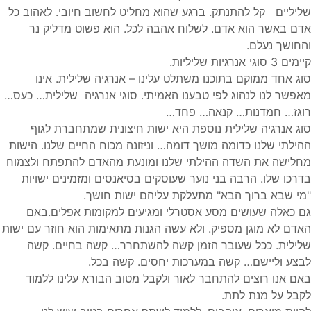
שליליים קל להתנתק. ברגע שהוא מחליט לחשוב חיובי. לאהוב כל
אדם באשר הוא אדם. לשלוח אהבה לכל. הוא פשוט מדליק נר
והחושך נעלם.
קיימים 3 סוגי אנרגיות שליליות.
סוג אחד ממוקם בתוכנו משתלט עלינו – אנרגיה שלילית. אינו
מאפשר לנו לנהוג לפי טבענו האמיתי. סוגי אנרגיה שלילית… כעס…
רוגז… חמדנות… קנאה… פחד…
סוג אנרגיה שלילית נוספת היא ישות חיצונית שמתחברת לגוף
ההילתי שלנו כדומה מושך דומה… וניזונה מכוח החיים שלנו. הישות
מחלישה את השדה ההילתי שלנו ומונעת מהאדם להתפתח ולצמוח
בדרכו שלו. הרבה בני נוער שעוסקים בסיאנסים ומזמינים ישויות
"מי שבא ברוך הבא" מתעלקת עליהם ישות חושך.
גם כאלה שעושים מסע אסטרלי ומגיעים למקומות אפלים.באם
האדם לא מוגן מספיק. ולא עשה הגנות מתאימות הוא חוזר עם ישות
שלילית. ככל שעובר הזמן קשה להשתחרר… קשה בחיים. קשה
לבצע וליישם… קשה במערכות יחסים. קשה בכל.
באם אנו רוצים להתחבר לאור ולקבל מטוב הבורא עלינו ללמוד
לקבל על מנת לתת.