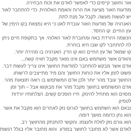
אור וחושך קיימים כדי לאפשר לאדם את זכות הבחירה.
מודעות האור מציעה את הרוח והאמת האלוהית. כדי להתחבר לאור
יש לעשות מעשה. לקבל על מנת לתת.
האנרגיה של מודעות האור עובדת לאט כי היא נמצאת בקו הימין של
עץ החיים. קו החסד.
הנשמה היורדת באה ומחוברת לאור האלוהי. אך בתקופת חיים ניתן
לה להתחבר לקו שבו היא בוחרת.
קו שמאל של עץ החיים הוא קו הדין. האנרגיה בו מהירה יותר.
והאדם אשר משתמש באם אינו מואר מקבל חוויה קשה…
אדם אשר מבקש להתחבר למודעות החושך אינו צריך לעשות דבר.
פשוט לזמן אליו את כוחות החושך והם מיד מתייצבים לרשותו.
החושך עובד מהר יותר ולכן אדם המשתמש בו רואה תוצאות מהר.
אדם המשתמש בחושך מקבל מהר את מבוקשו אבל – תוך זמן
מסוים הוא מתחיל להינזק. חייו הופכים קשים. הצלחותיו יורדות
לטמיון.
ובאם הוא השתמש בחושך לגרום נזק לאחרים הוא מקבל את אשר
הוא נתן כדומה מושך דומה.
הוא גורם נזק לזולת ולעצמו. והקושי להתנתק מהחושך רב.
לאדם אשר לא מחובר לחושך במודע והוא מחובר אליו בגלל רגשות